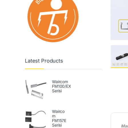
Latest Products
Waircom
FM100/EX
Serisi
Wairco
m
FM157E
Serisi
Man