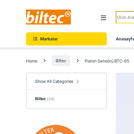
Skip to navigation
Skip to content
Search fo
Markalar
Anasayf
Home
Biltec
Piston Sensörü BTC-65
Show All Categories
Biltec
(29)