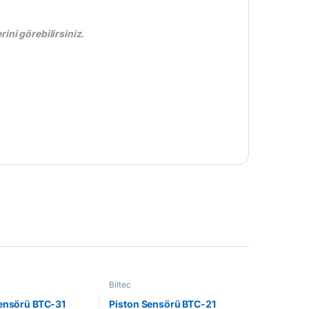
ini görebilirsiniz.
Biltec
ensörü BTC-31
Piston Sensörü BTC-21