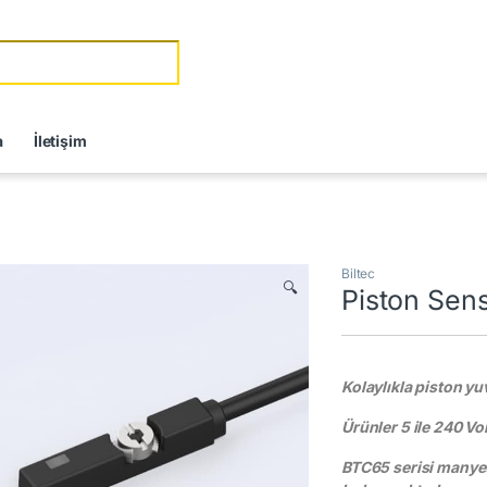
r:
a
İletişim
Biltec
🔍
Piston Sen
Kolaylıkla piston yuv
Ürünler 5 ile 240 Vo
BTC65 serisi manyet