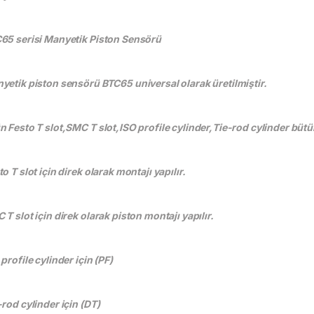
65 serisi Manyetik Piston Sensörü
yetik piston sensörü BTC65 universal olarak üretilmiştir.
n Festo T slot,SMC T slot,ISO profile cylinder,Tie-rod cylinder bütü
o T slot için direk olarak montajı yapılır.
 T slot için direk olarak piston montajı yapılır.
profile cylinder için (PF)
-rod cylinder için (DT)