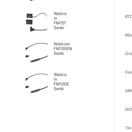
Wairco
BTC
m
FM157
Serisi
Man
Waircom
FM100EN
Serisi
Ürü
Fest
Wairco
m
FM100E
Serisi
SMC
ISO 
Tie