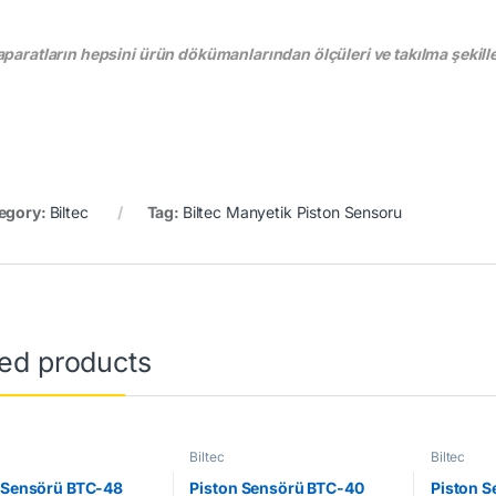
aparatların hepsini ürün dökümanlarından ölçüleri ve takılma şekiller
egory:
Biltec
Tag:
Biltec Manyetik Piston Sensoru
ted products
Biltec
Biltec
 Sensörü BTC-48
Piston Sensörü BTC-40
Piston S