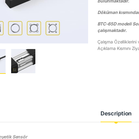
bulunmaktadır.
Döküman kısmından 
BTC-65D modeli Soli
çalışmaktadır.
Çalışma Özelliklerini
Açıklama Kısmını Ziya
Description
yetik Sensör