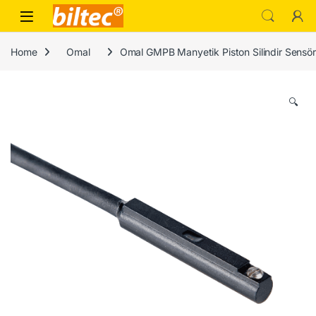
Skip to navigation
Skip to content
Home
Omal
Omal GMPB Manyetik Piston Silindir Sensö
🔍